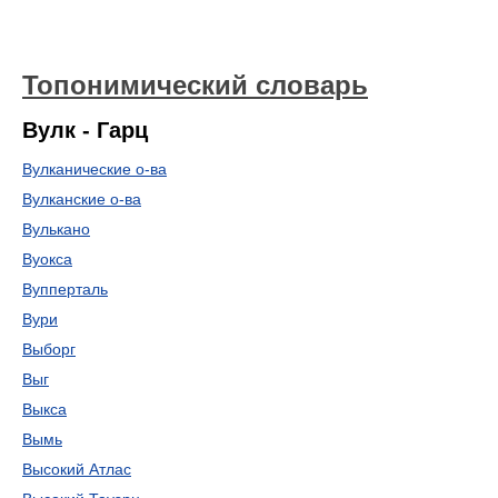
Топонимический словарь
Вулк - Гарц
Вулканические о-ва
Вулканские о-ва
Вулькано
Вуокса
Вупперталь
Вури
Выборг
Выг
Выкса
Вымь
Высокий Атлас