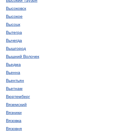
Высокий Тауэрн
Высоковск
Высокое
Высоцк
Вытегра
Вычегда
Вышгород
Вышний Волочек
Вьедма
Вьенна
Вьентьян
Вьетнам
Вюртемберг
Вяземский
Вязники
Вязовка
Вязовня