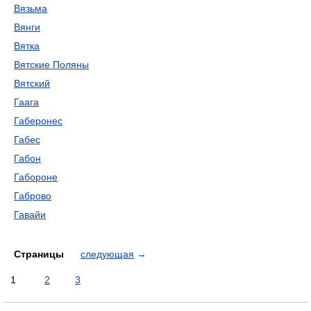
Вязьма
Вянги
Вятка
Вятские Поляны
Вятский
Гаага
Габеронес
Габес
Габон
Габороне
Габрово
Гавайи
Страницы
следующая
→
1
2
3